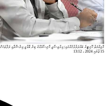
މާލިއްޔަތު ކޮމިޓީގެ ބައްދަލުވުމެއްގައި: އިގުތިސާދީ ކާރިސާއެއްގެ ބިރު ބޮޑުވީ އިރުޝާދާއި ލަފާތަކަށް 
15 ޖުލައި 2024
،
13:12