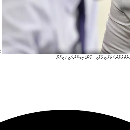
ގ
ނުބެލުމުން ކަމަށް ވިދާޅުވި - ފޮޓޯ: ނިޝާން އަލީ / މިހާރު