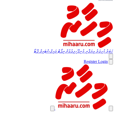
ހަބަރު
ކުޅިވަރު
ވިޔަފާރި
މުނިފޫހިފިލުވުން
ރިޕޯޓް
ލައިފްސްޓައިލް
ފޮޓޯ
Register
Login