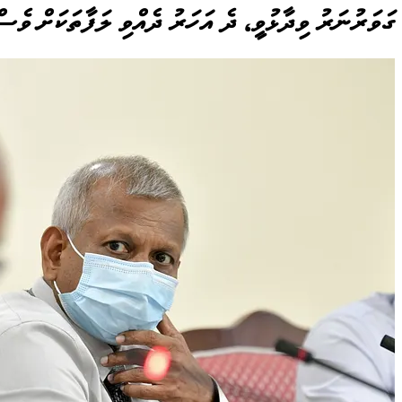
ގަވަރުނަރު ވިދާޅުވީ، ދެ އަހަރު ދެއްވި ލަފާތަކަށް ވެސ