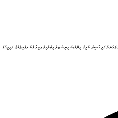
ަވަރުނަރު އަލީ ހާޝިމް، ކުރީގެ ފިނޭންސް މިނިސްޓަރު އިބްރާހިމް އަމީރާ އެކު ރައްޔިތުންގެ މަޖިލީހުގެ